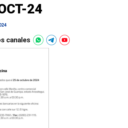
-OCT-24
024
os canales