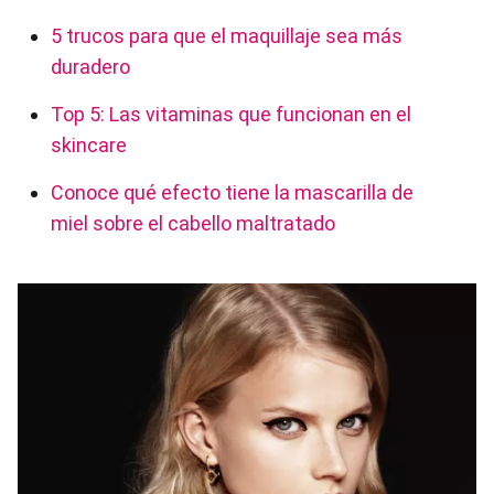
5 trucos para que el maquillaje sea más
duradero
Top 5: Las vitaminas que funcionan en el
skincare
Conoce qué efecto tiene la mascarilla de
miel sobre el cabello maltratado