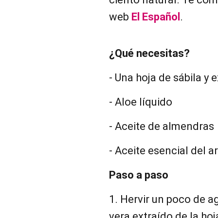
web
El Español
.
¿Qué necesitas?
- Una hoja de sábila y e
- Aloe líquido
- Aceite de almendras
- Aceite esencial del 
Paso a paso
1. Hervir un poco de ag
vera extraído de la ho