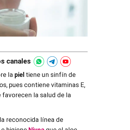
os canales
re la
piel
tiene un sinfín de
os, pues contiene vitaminas E,
 favorecen la salud de la
 la reconocida línea de
 e higiene
Nivea
que el aloe