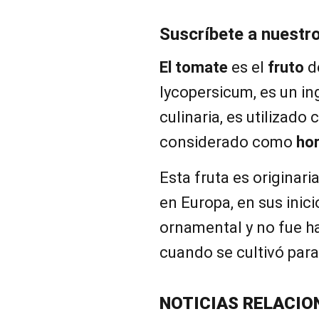
Suscríbete a nuestr
El tomate
es el
fruto
d
lycopersicum, es un in
culinaria, es utilizad
considerado como
hor
Esta fruta es originar
en Europa, en sus inici
ornamental y no fue has
cuando se cultivó par
NOTICIAS RELACIO