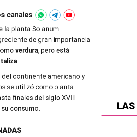
os canales
e la planta Solanum
grediente de gran importancia
o como
verdura
, pero está
taliza
.
ia del continente americano y
os se utilizó como planta
ta finales del siglo XVIII
LAS
a su consumo.
NADAS