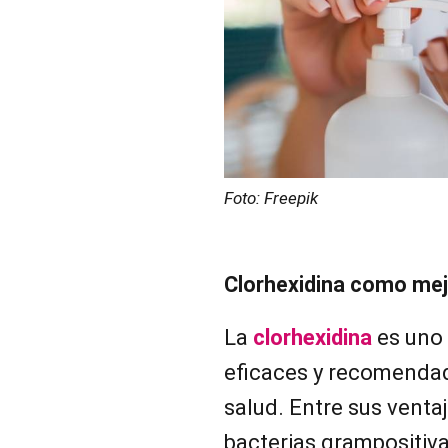
Foto: Freepik
Clorhexidina como mej
La
clorhexidina
es uno 
eficaces y recomendad
salud. Entre sus venta
bacterias grampositiv