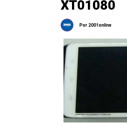
XT01080
Por
2001online