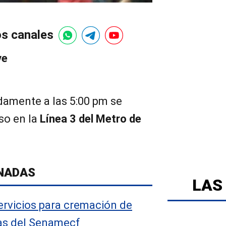
os canales
ve
amente a las 5:00 pm se
so en la
Línea 3 del Metro de
NADAS
LAS
ervicios para cremación de
as del Senamecf