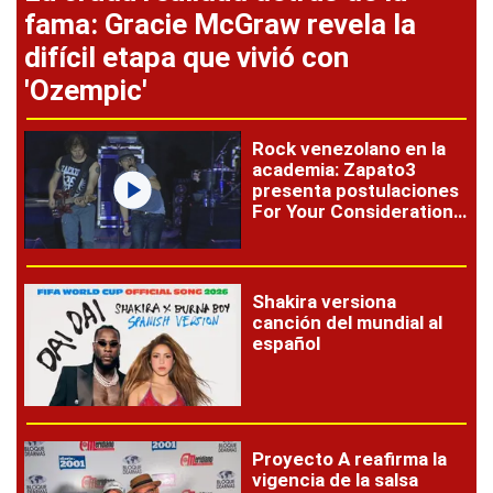
fama: Gracie McGraw revela la
difícil etapa que vivió con
'Ozempic'
Rock venezolano en la
academia: Zapato3
presenta postulaciones
For Your Consideration a
los Latin Grammy 2026
Shakira versiona
canción del mundial al
español
Proyecto A reafirma la
vigencia de la salsa