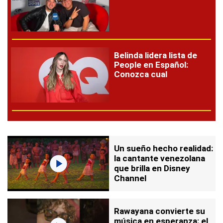
Belinda lidera lista de
People en Español:
Conozca cual
Un sueño hecho realidad:
la cantante venezolana
que brilla en Disney
Channel
Rawayana convierte su
música en esperanza: el