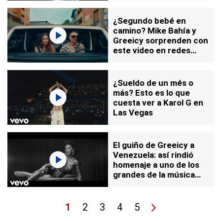
¿Segundo bebé en
camino? Mike Bahía y
Greeicy sorprenden con
este video en redes
sociales
¿Sueldo de un més o
más? Esto es lo que
cuesta ver a Karol G en
Las Vegas
El guiño de Greeicy a
Venezuela: así rindió
homenaje a uno de los
grandes de la música
latina
1
2
3
4
5