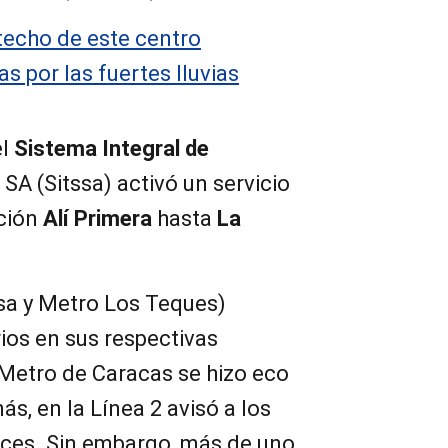
techo de este centro
s por las fuertes lluvias
el
Sistema Integral de
SA (Sitssa) activó un servicio
ación
Alí Primera
hasta
La
sa y Metro Los Teques)
ios en sus respectivas
 Metro de Caracas se hizo eco
s, en la Línea 2 avisó a los
oces. Sin embargo, más de uno