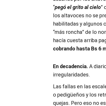
“
pegó el grito al cielo
” 
los altavoces no se pr
habilitadas y algunos 
“más roncha” de lo nor
hacía cuesta arriba p
cobrando hasta Bs 6 m
En decadencia.
A diari
irregularidades.
Las fallas en las esca
o pedigüeños y los ret
quejas. Pero eso no e