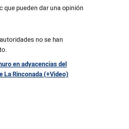
ec que pueden dar una opinión
autoridades no se han
to.
uro en adyacencias del
e La Rinconada (+Video)