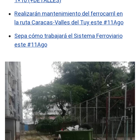
1×10 (+DETALLES)
Realizarán mantenimiento del ferrocarril en
la ruta Caracas-Valles del Tuy este #11Ago
Sepa cómo trabajará el Sistema Ferroviario
este #11Ago