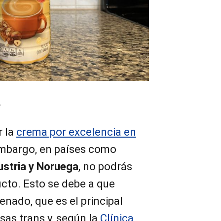
e
r la
crema por excelencia en
embargo, en países como
ustria y Noruega
, no podrás
ucto. Esto se debe a que
enado, que es el principal
sas trans y, según la
Clínica