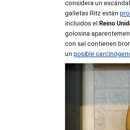
considera un escándalo
galletas Ritz están
pro
incluidos el
Reino Unid
golosina aparentemen
con sal contienen bro
un
posible carcinóge