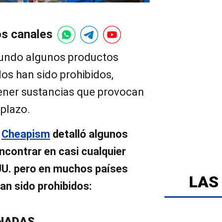
os canales
mundo algunos productos
os han sido prohibidos,
ener sustancias que provocan
plazo.
o
Cheapism
detalló algunos
contrar en casi cualquier
UU. pero en muchos países
LAS
an sido prohibidos:
NADAS