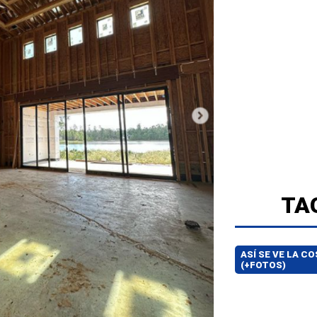
TA
ASÍ SE VE LA C
(+FOTOS)