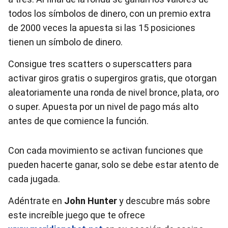
todos los símbolos de dinero, con un premio extra
de 2000 veces la apuesta si las 15 posiciones
tienen un símbolo de dinero.
Consigue tres scatters o superscatters para
activar giros gratis o supergiros gratis, que otorgan
aleatoriamente una ronda de nivel bronce, plata, oro
o super. Apuesta por un nivel de pago más alto
antes de que comience la función.
Con cada movimiento se activan funciones que
pueden hacerte ganar, solo se debe estar atento de
cada jugada.
Adéntrate en
John Hunter
y descubre más sobre
este increíble juego que te ofrece