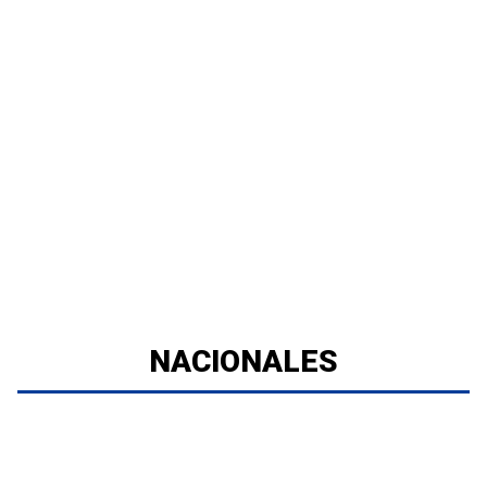
NACIONALES