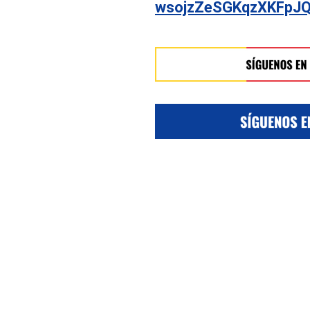
wsojzZeSGKqzXKFpJ