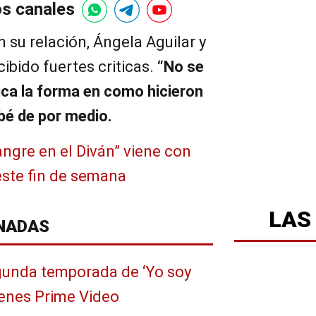
os canales
su relación, Ángela Aguilar y
ibido fuertes criticas.
“No se
itica la forma en como hicieron
bé de por medio.
angre en el Diván” viene con
este fin de semana
LAS
NADAS
egunda temporada de ‘Yo soy
 tienes Prime Video