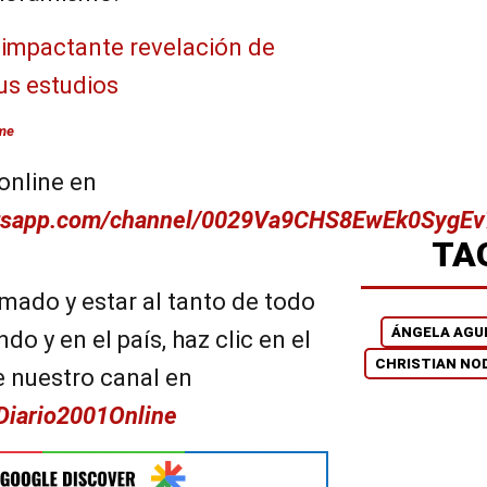
 impactante revelación de
sus estudios
sme
online en
atsapp.com/channel/0029Va9CHS8EwEk0SygEv
TA
mado y estar al tanto de todo
ÁNGELA AGU
do y en el país, haz clic en el
CHRISTIAN NOD
e nuestro canal en
/Diario2001Online