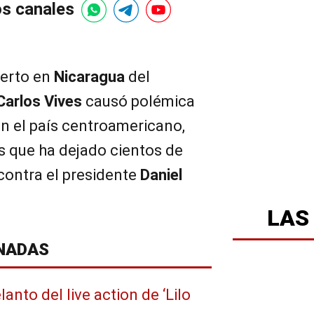
os canales
ierto en
Nicaragua
del
Carlos Vives
causó polémica
en el país centroamericano,
is que ha dejado cientos de
contra el presidente
Daniel
LAS
NADAS
anto del live action de ‘Lilo