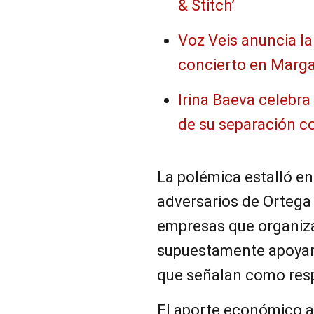
& Stitch’
Voz Veis anuncia l
concierto en Marga
Irina Baeva celebra
de su separación c
La polémica estalló en
adversarios de Ortega
empresas que organiza
supuestamente apoya
que señalan como respo
El aporte económico a