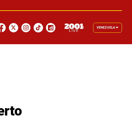
VENEZUELA
erto