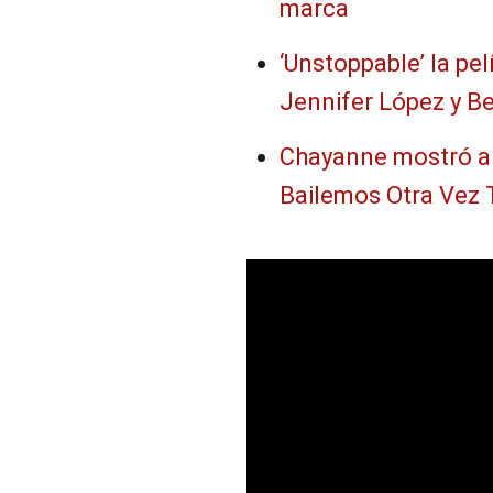
marca
‘Unstoppable’ la pe
Jennifer López y B
Chayanne mostró al
Bailemos Otra Vez 