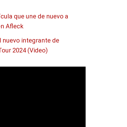
lícula que une de nuevo a
en Afleck
 nuevo integrante de
Tour 2024 (Video)