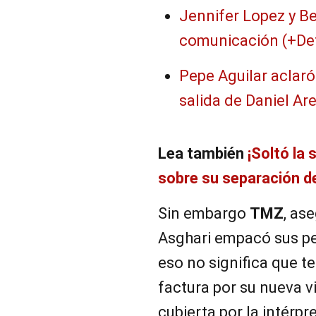
Jennifer Lopez y B
comunicación (+Det
Pepe Aguilar aclaró
salida de Daniel A
Lea también
¡Soltó la 
sobre su separación d
Sin embargo
TMZ
, as
Asghari empacó sus per
eso no significa que t
factura por su nueva vi
cubierta por la intérpr