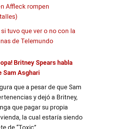
en Affleck rompen
alles)
 si tuvo que ver o no con la
renas de Telemundo
sopa! Britney Spears habla
e Sam Asghari
egura que a pesar de que Sam
tenencias y dejó a Britney,
enga que pagar su propia
vienda, la cual estaría siendo
ete de “Toxic”.