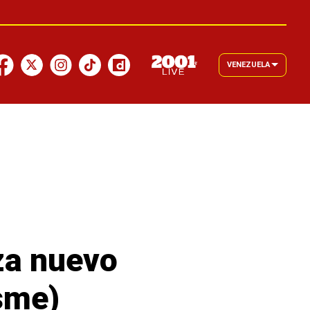
VENEZUELA
za nuevo
sme)