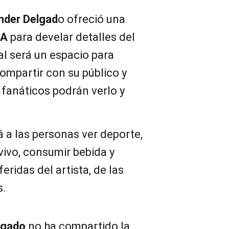
nder Delgad
o ofreció una
BA
para develar detalles del
l será un espacio para
ompartir con su público y
fanáticos podrán verlo y
á a las personas ver deporte,
vivo, consumir bebida y
ridas del artista, de las
s.
lgado
no ha compartido la