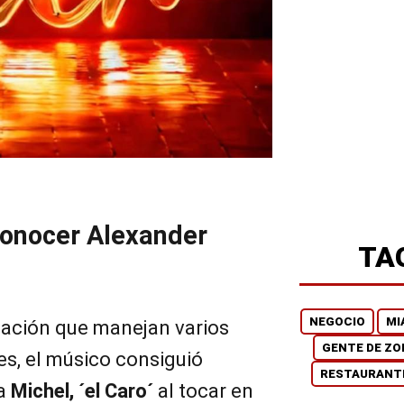
conocer Alexander
TA
NEGOCIO
MI
mación que manejan varios
GENTE DE ZO
es, el músico consiguió
RESTAURANT
 a
Michel, ´el Caro´
al tocar en