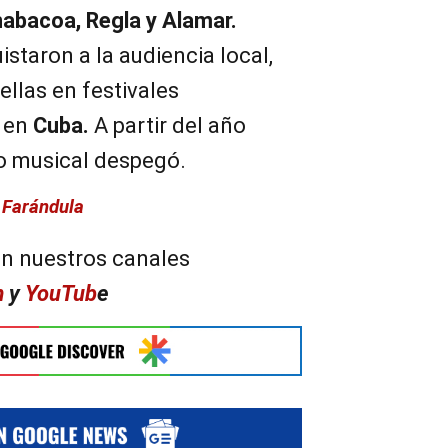
abacoa, Regla y Alamar.
staron a la audiencia local,
ellas en festivales
p en
Cuba.
A partir del año
úo musical despegó.
e
Farándula
n nuestros canales
m
y
YouTub
e