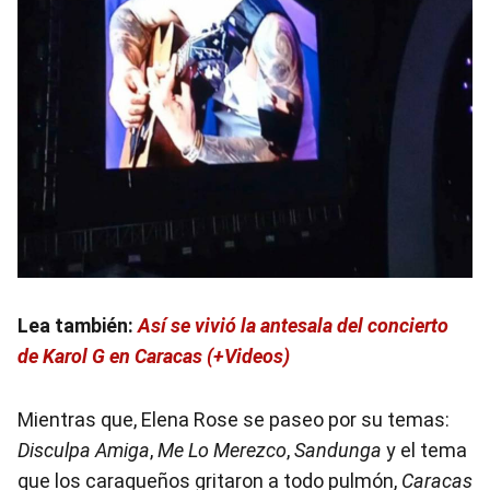
Lea también:
Así se vivió la antesala del concierto
de Karol G en Caracas (+Videos)
Mientras que, Elena Rose se paseo por su temas:
Disculpa Amiga
,
Me Lo Merezco
,
Sandunga
y el tema
que los caraqueños gritaron a todo pulmón,
Caracas