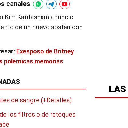
os canales
ia Kim Kardashian anunció
miento de un nuevo sostén con
resar:
Exesposo de Britney
us polémicas memorias
NADAS
LAS
tes de sangre (+Detalles)
e los filtros o de retoques
sabe