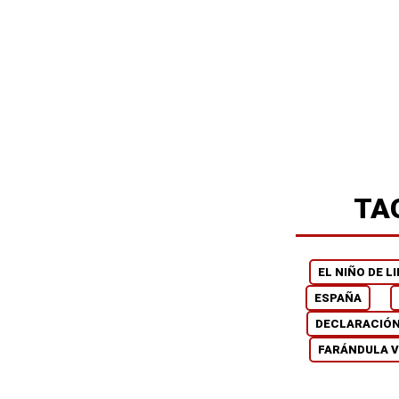
TA
EL NIÑO DE L
ESPAÑA
DECLARACIÓ
FARÁNDULA 