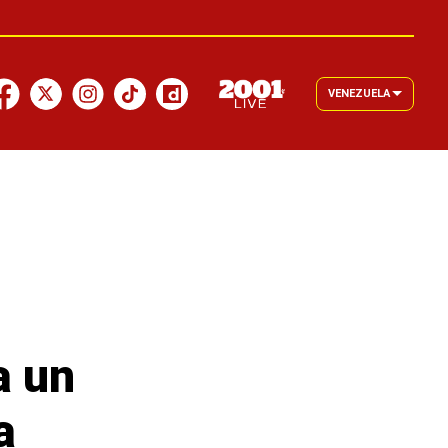
VENEZUELA
a un
a