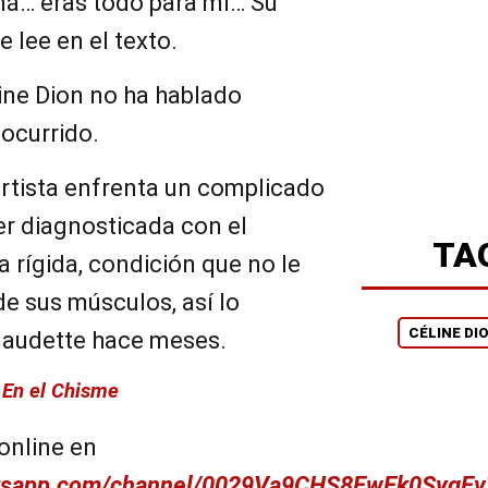
á… eras todo para mí… Su
se lee en el texto.
ne Dion no ha hablado
ocurrido.
artista enfrenta un complicado
er diagnosticada con el
TA
 rígida, condición que no le
de sus músculos, así lo
CÉLINE DI
laudette hace meses.
e
En el Chisme
online en
atsapp.com/channel/0029Va9CHS8EwEk0SygE