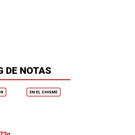
G DE NOTAS
ON
EN EL CHISME
v72q