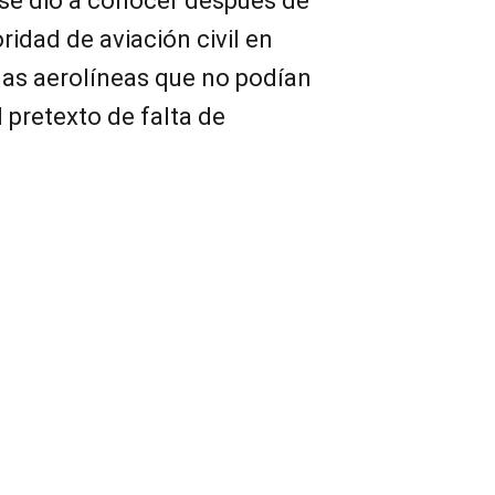
o se dio a conocer después de
oridad de aviación civil en
 las aerolíneas que no podían
 pretexto de falta de