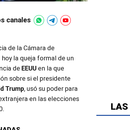
os canales
cia de la Cámara de
 hoy la queja formal de un
encia de
EE
UU
en la que
n sobre si el presidente
ld
Trump
, usó su poder para
 extranjera en las elecciones
LAS
0.
NADAS