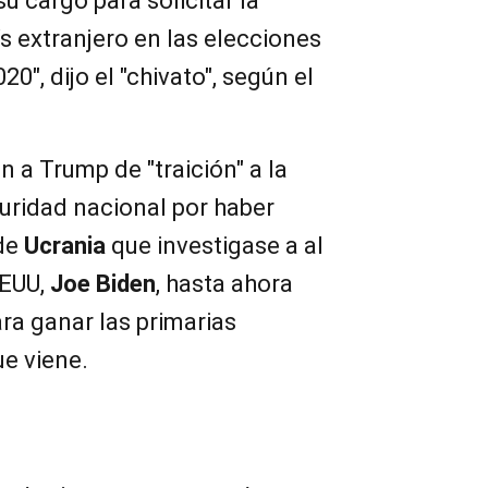
su cargo para solicitar la
ís extranjero en las elecciones
″, dijo el "chivato", según el
a Trump de "traición" a la
guridad nacional por haber
 de
Ucrania
que investigase a al
EEUU,
Joe
Biden
, hasta ahora
ara ganar las primarias
e viene.