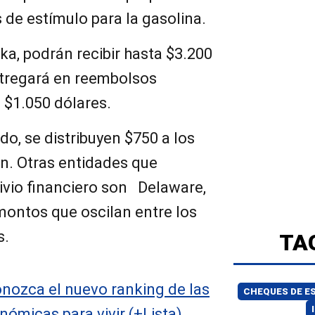
de estímulo para la gasolina.
ka, podrán recibir hasta $3.200
ntregará en reembolsos
 $1.050 dólares.
do, se distribuyen $750 a los
an. Otras entidades que
livio financiero son Delaware,
montos que oscilan entre los
s.
TA
onozca el nuevo ranking de las
CHEQUES DE E
ómicas para vivir (+Lista)