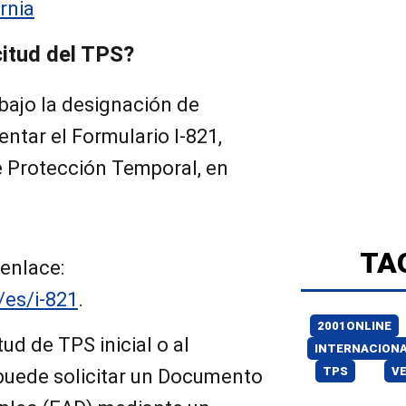
rnia
citud del TPS?
S bajo la designación de
ntar el Formulario I-821,
e Protección Temporal, en
TA
enlace:
/es/i-821
.
2001ONLINE
tud de TPS inicial o al
INTERNACION
TPS
V
 puede solicitar un Documento