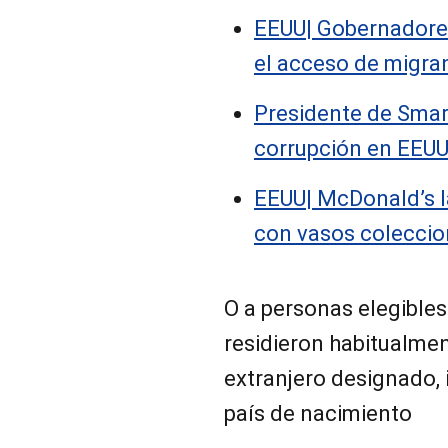
EEUU| Gobernadore
el acceso de migra
Presidente de Smar
corrupción en EEU
EEUU| McDonald’s 
con vasos colecci
O a personas elegibles
residieron habitualmen
extranjero designado,
país de nacimiento