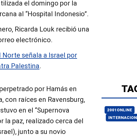
utilizada el domingo por la
rcana al “Hospital Indonesio”.
nero, Ricarda Louk recibió una
orreo electrónico.
 Norte señala a Israel por
tra Palestina
.
TA
e perpetrado por Hamás en
na, con raíces en Ravensburg,
stuvo en el “Supernova
2001ONLINE
INTERNACION
or la paz, realizado cerca del
srael), junto a su novio