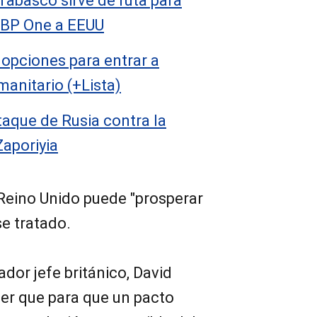
Tabasco sirve de ruta para
 CBP One a EEUU
 opciones para entrar a
anitario (+Lista)
taque de Rusia contra la
Zaporiyia
 Reino Unido puede "prosperar
e tratado.
ador jefe británico, David
tter que para que un pacto