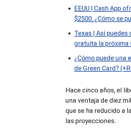
EEUU | Cash App o
$2500: ¿Cómo se p
Texas | Así puedes 
gratuita la próxim
¿Cómo puede una em
de Green Card? (+R
Hace cinco años, el li
una ventaja de diez mi
que se ha reducido a l
las proyecciones.