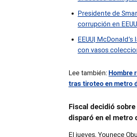
Presidente de Smar
corrupción en EEU
EEUU| McDonald’s 
con vasos colecci
Lee también:
Hombre re
tras tiroteo en metro
Fiscal decidió sobr
disparó en el metro
El jueves, Younece Obu