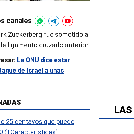
os canales
ark Zuckerberg fue sometido a
 de ligamento cruzado anterior.
resar:
La ONU dice estar
taque de Israel a unas
NADAS
LAS
de 25 centavos que puede
0 (+Características)