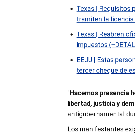
Texas | Requisitos
tramiten la licenci
Texas | Reabren of
impuestos (+DETA
EEUU | Estas perso
tercer cheque de es
"
Hacemos presencia ho
libertad, justicia y de
antigubernamental dur
Los manifestantes exig