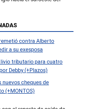
NADAS
rremetió contra Alberto
edir a su exesposa
ivio tributario para cuatro
por Debby (+Plazos)
s nuevos cheques de
sto (+MONTOS)