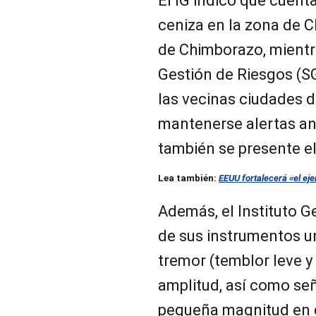
El IG indicó que cuent
ceniza en la zona de C
de Chimborazo, mientr
Gestión de Riesgos (SG
las vecinas ciudades 
mantenerse alertas ant
también se presente e
Lea también:
EEUU fortalecerá «el eje
Además, el Instituto G
de sus instrumentos u
tremor (temblor leve y
amplitud, así como se
pequeña magnitud en 