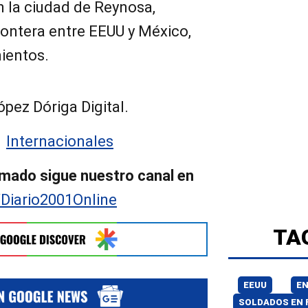
n la ciudad de Reynosa,
rontera entre EEUU y México,
ientos.
pez Dóriga Digital.
:
Internacionales
mado sigue nuestro canal en
/Diario2001Online
TA
EEUU
E
SOLDADOS EN 