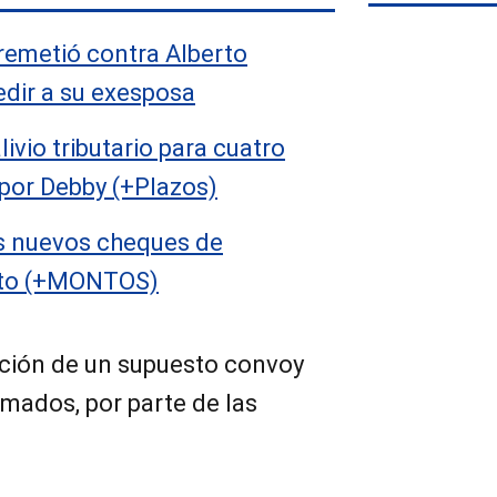
rremetió contra Alberto
edir a su exesposa
ivio tributario para cuatro
por Debby (+Plazos)
s nuevos cheques de
sto (+MONTOS)
ución de un supuesto convoy
rmados, por parte de las