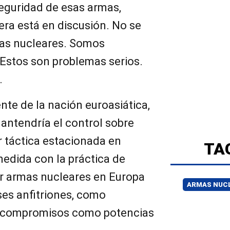
eguridad de esas armas,
iera está en discusión. No se
mas nucleares. Somos
 Estos son problemas serios.
.
ente de la nación euroasiática,
mantendría el control sobre
r táctica estacionada en
TA
edida con la práctica de
r armas nucleares en Europa
ARMAS NUC
íses anfitriones, como
 compromisos como potencias