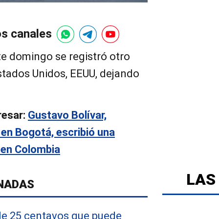
os canales
te domingo se registró otro
stados Unidos, EEUU, dejando
resar:
Gustavo Bolívar,
a en Bogotá, escribió una
 en Colombia
LAS
NADAS
de 25 centavos que puede