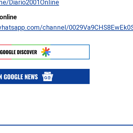
.me/Diario2001Online
online
/whatsapp.com/channel/0029Va9CHS8EwEk0