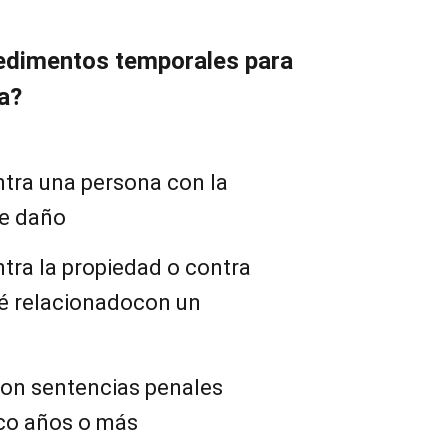
edimentos temporales para
a?
ntra una persona con la
le daño
ntra la propiedad o contra
té relacionadocon un
con sentencias penales
co años o más