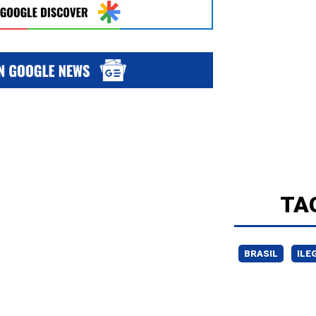
TA
BRASIL
ILE