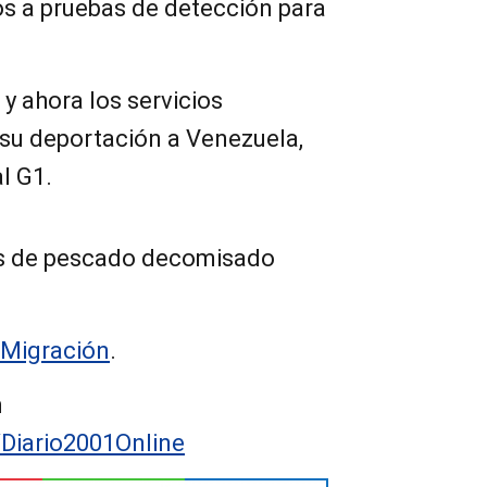
os a pruebas de detección para
y ahora los servicios
 su deportación a Venezuela,
l G1.
as de pescado decomisado
Migración
.
n
/Diario2001Online