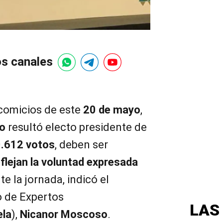
os canales
comicios de este
20 de mayo
,
ro
resultó electo presidente de
.612 votos
, deben ser
eflejan la voluntad expresada
e la jornada, indicó el
o de Expertos
LAS
ela
),
Nicanor Moscoso
.