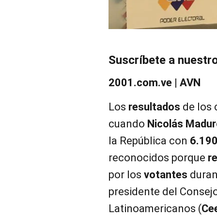
Suscríbete a nuestr
2001.com.ve | AVN
Los
resultados
de los 
cuando
Nicolás Madu
la República con
6.190
reconocidos porque
r
por los
votantes
durant
presidente del Consej
Latinoamericanos (
Ce