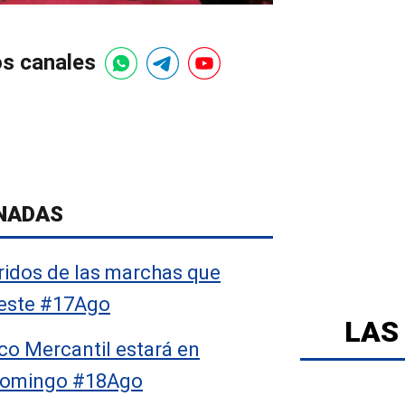
os canales
NADAS
ridos de las marchas que
 este #17Ago
LAS
co Mercantil estará en
domingo #18Ago