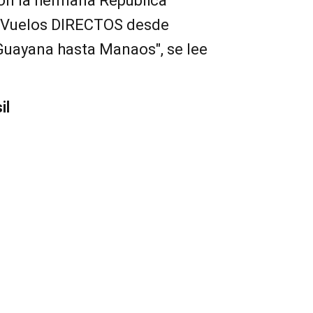
on la hermana República
. Vuelos DIRECTOS desde
Guayana hasta Manaos", se lee
il