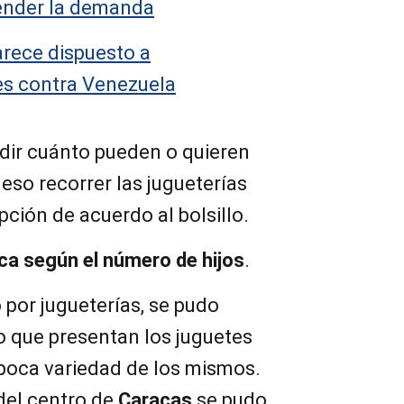
ender la demanda
arece dispuesto a
es contra Venezuela
dir cuánto pueden o quieren
 eso recorrer las jugueterías
pción de acuerdo al bolsillo.
ca según el número de hijos
.
o por jugueterías, se pudo
io que presentan los juguetes
 poca variedad de los mismos.
del centro de
Caracas
se pudo