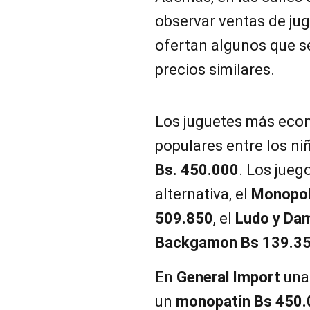
observar ventas de ju
ofertan algunos que se
precios similares.
Los juguetes más econ
populares entre los n
Bs. 450.000
. Los jue
alternativa, el
Monopol
509.850
, el
Ludo y Da
Backgamon Bs 139.3
En
General Import
un
un
monopatín Bs 450.