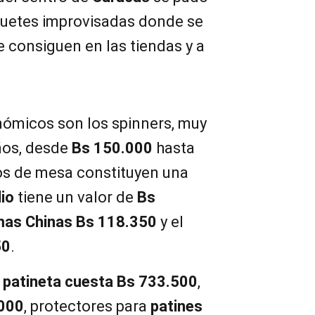
guetes improvisadas donde se
 consiguen en las tiendas y a
ómicos son los spinners, muy
iños, desde
Bs 150.000
hasta
gos de mesa constituyen una
io
tiene un valor de
Bs
mas Chinas Bs 118.350
y el
50
.
a
patineta cuesta Bs 733.500
,
000
, protectores para
patines