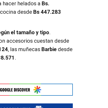
a hacer helados a
Bs.
 cocina desde
Bs 447.283
gún el tamaño y tipo
.
n accesorios cuestan desde
124
, las muñecas
Barbie
desde
38.571
.