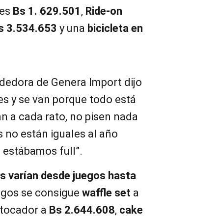
es
Bs 1. 629.501
,
Ride-on
s 3.534.653
y una
bicicleta en
ndedora de Genera Import dijo
es y se van porque todo está
an a cada rato, no pisen nada
s no están iguales al año
 estábamos full”.
as varían desde juegos hasta
uegos se consigue
waffle set
a
o tocador a
Bs 2.644.608
,
cake