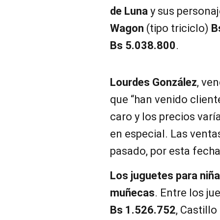
de Luna
y sus personaj
Wagon
(tipo triciclo)
B
Bs 5.038.800
.
Lourdes González
, ve
que “han venido client
caro y los precios varí
en especial. Las venta
pasado, por esta fecha
Los juguetes para niñ
muñecas
. Entre los j
Bs 1.526.752
, Castill