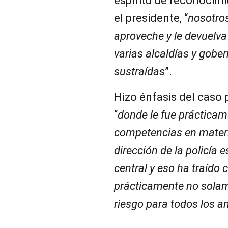
espíritu de reconocim
el presidente, “
nosotro
aproveche y le devuelv
varias alcaldías y gobe
sustraídas
”.
Hizo énfasis del caso 
“
donde le fue prácticam
competencias en materi
dirección de la policía 
central y eso ha traíd
prácticamente no solam
riesgo para todos los 