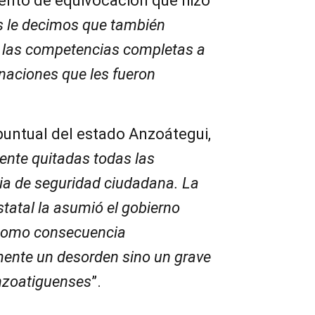
iento de equivocación que hizo
s le decimos que también
a las competencias completas a
rnaciones que les fueron
puntual del estado Anzoátegui,
ente quitadas todas las
a de seguridad ciudadana. La
estatal la asumió el gobierno
o como consecuencia
ente un desorden sino un grave
anzoatiguenses
”.