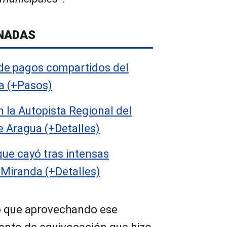
NADAS
de pagos compartidos del
a (+Pasos)
 la Autopista Regional del
de Aragua (+Detalles)
ue cayó tras intensas
o Miranda (+Detalles)
có que aprovechando ese