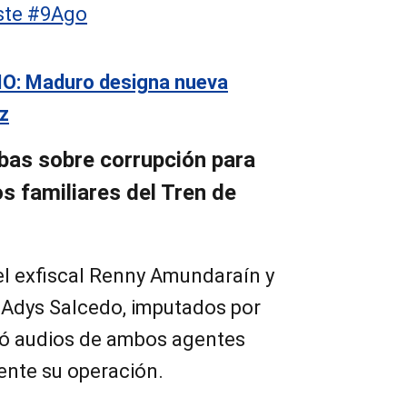
este #9Ago
O: Maduro designa nueva
z
ebas sobre corrupción para
s familiares del Tren de
 del exfiscal Renny Amundaraín y
, Adys Salcedo, imputados por
ntó audios de ambos agentes
nte su operación.