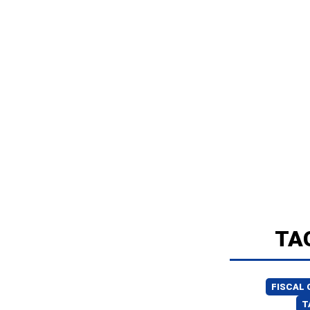
TA
FISCAL 
T