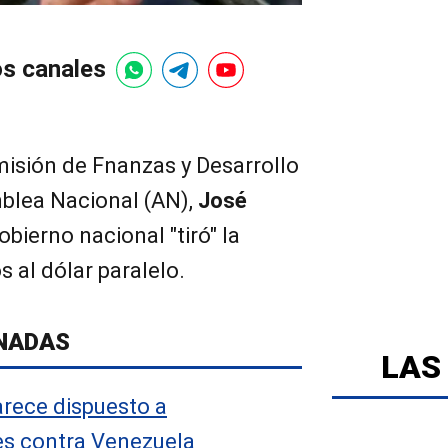
os canales
misión de Fnanzas y Desarrollo
blea Nacional (AN),
José
obierno nacional "tiró" la
 al dólar paralelo.
NADAS
LAS
arece dispuesto a
es contra Venezuela