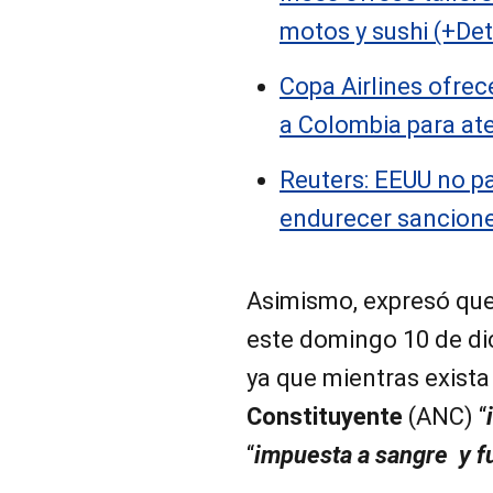
motos y sushi (+Det
Copa Airlines ofrec
a Colombia para at
Reuters: EEUU no p
endurecer sancion
Asimismo, expresó que
este domingo 10 de dic
ya que mientras exist
Constituyente
(ANC) “
“
impuesta a sangre y f