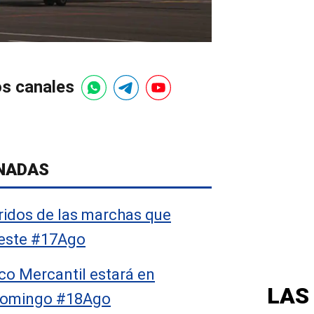
os canales
NADAS
ridos de las marchas que
 este #17Ago
co Mercantil estará en
LAS
domingo #18Ago