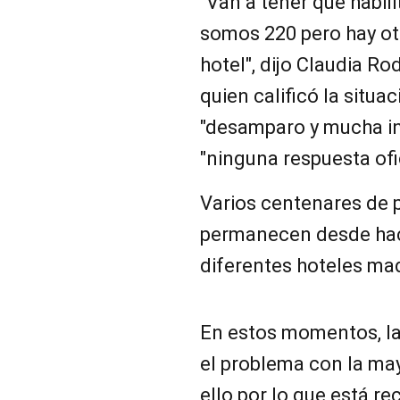
"Van a tener que habili
somos 220 pero hay ot
hotel", dijo Claudia Ro
quien calificó la situa
"desamparo y mucha in
"ninguna respuesta ofic
Varios centenares de 
permanecen desde hac
diferentes hoteles mad
En estos momentos, la
el problema con la may
ello por lo que está r