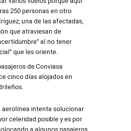
tar varios vuelos porque aquí
ras 250 personas en otro
dríguez, una de las afectadas,
ción que atraviesan de
certidumbre" al no tener
ial" que les oriente.
pasajeros de Conviasa
e cinco días alojados en
rileños.
 aerolínea intenta solucionar
or celeridad posible y es por
ecolocando a algunos pasajeros